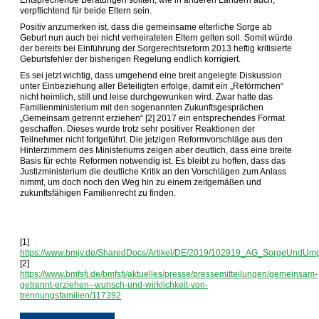
Entsprechende Beratungen sollten, wie in anderen Ländern auch,
verpflichtend für beide Eltern sein.
Positiv anzumerken ist, dass die gemeinsame elterliche Sorge ab
Geburt nun auch bei nicht verheirateten Eltern gelten soll. Somit würde
der bereits bei Einführung der Sorgerechtsreform 2013 heftig kritisierte
Geburtsfehler der bisherigen Regelung endlich korrigiert.
Es sei jetzt wichtig, dass umgehend eine breit angelegte Diskussion
unter Einbeziehung aller Beteiligten erfolge, damit ein „Reförmchen“
nicht heimlich, still und leise durchgewunken wird. Zwar hatte das
Familienministerium mit den sogenannten Zukunftsgesprächen
„Gemeinsam getrennt erziehen“ [2] 2017 ein entsprechendes Format
geschaffen. Dieses wurde trotz sehr positiver Reaktionen der
Teilnehmer nicht fortgeführt. Die jetzigen Reformvorschläge aus den
Hinterzimmern des Ministeriums zeigen aber deutlich, dass eine breite
Basis für echte Reformen notwendig ist. Es bleibt zu hoffen, dass das
Justizministerium die deutliche Kritik an den Vorschlägen zum Anlass
nimmt, um doch noch den Weg hin zu einem zeitgemäßen und
zukunftsfähigen Familienrecht zu finden.
[1]
https://www.bmjv.de/SharedDocs/Artikel/DE/2019/102919_AG_SorgeUndUmg
[2]
https://www.bmfsfj.de/bmfsfj/aktuelles/presse/pressemitteilungen/gemeinsam-
getrennt-erziehen--wunsch-und-wirklichkeit-von-
trennungsfamilien/117392