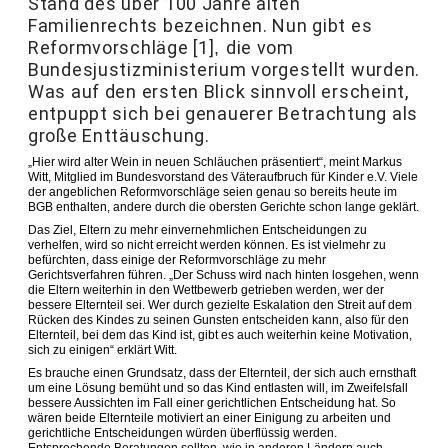
Stand des über 100 Jahre alten
Familienrechts bezeichnen. Nun gibt es
Reformvorschläge [1]
die vom
,
Bundesjustizministerium vorgestellt wurden.
Was auf den ersten Blick sinnvoll erscheint,
entpuppt sich bei genauerer Betrachtung als
große Enttäuschung.
„Hier wird alter Wein in neuen Schläuchen präsentiert“, meint Markus
Witt, Mitglied im Bundesvorstand des Väteraufbruch für Kinder e.V. Viele
der angeblichen Reformvorschläge seien genau so bereits heute im
BGB enthalten, andere durch die obersten Gerichte schon lange geklärt.
Das Ziel, Eltern zu mehr einvernehmlichen Entscheidungen zu
verhelfen, wird so nicht erreicht werden können. Es ist vielmehr zu
befürchten, dass einige der Reformvorschläge zu mehr
Gerichtsverfahren führen. „Der Schuss wird nach hinten losgehen, wenn
die Eltern weiterhin in den Wettbewerb getrieben werden, wer der
bessere Elternteil sei. Wer durch gezielte Eskalation den Streit auf dem
Rücken des Kindes zu seinen Gunsten entscheiden kann, also für den
Elternteil, bei dem das Kind ist, gibt es auch weiterhin keine Motivation,
sich zu einigen“ erklärt Witt.
Es brauche einen Grundsatz, dass der Elternteil, der sich auch ernsthaft
um eine Lösung bemüht und so das Kind entlasten will, im Zweifelsfall
bessere Aussichten im Fall einer gerichtlichen Entscheidung hat. So
wären beide Elternteile motiviert an einer Einigung zu arbeiten und
gerichtliche Entscheidungen würden überflüssig werden.