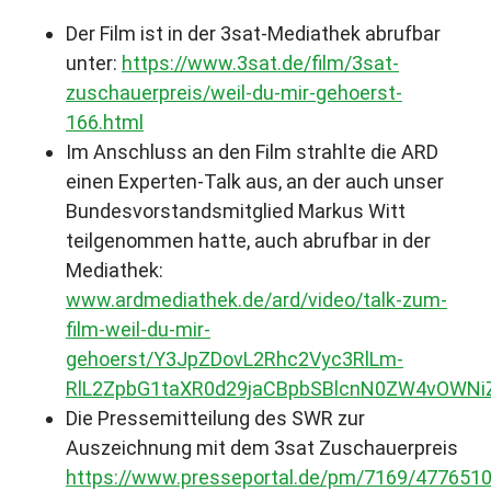
Der Film ist in der 3sat-Mediathek abrufbar
unter:
https://www.3sat.de/film/3sat-
zuschauerpreis/weil-du-mir-gehoerst-
166.html
Im Anschluss an den Film strahlte die ARD
einen Experten-Talk aus, an der auch unser
Bundesvorstandsmitglied Markus Witt
teilgenommen hatte, auch abrufbar in der
Mediathek:
www.ardmediathek.de/ard/video/talk-zum-
film-weil-du-mir-
gehoerst/Y3JpZDovL2Rhc2Vyc3RlLm-
RlL2ZpbG1taXR0d29jaCBpbSBlcnN0ZW4vOWNi
Die Pressemitteilung des SWR zur
Auszeichnung mit dem 3sat Zuschauerpreis
https://www.presseportal.de/pm/7169/477651